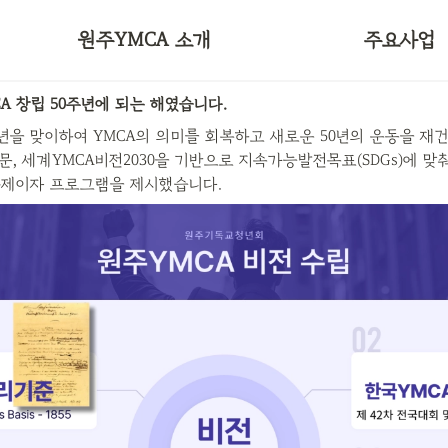
50주년 비전선언문
대학YMCA
원주YMCA 소개
주요사업
오시는길
국제연대
CA 창립 50주년에 되는 해였습니다.
주년을 맞이하여 YMCA의 의미를 회복하고 새로운 50년의 운동을 재
문, 세계YMCA비전2030을 기반으로 지속가능발전목표(SDGs)에 맞춰
과제이자 프로그램을 제시했습니다.