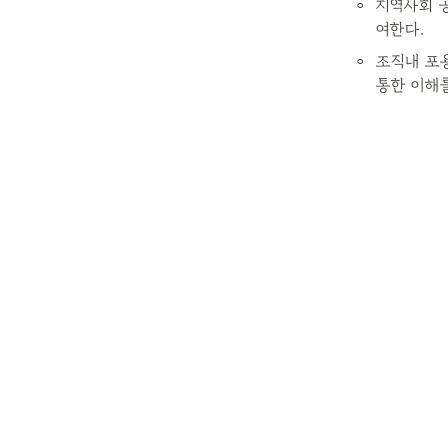
◦
지역사회 
여한다.
◦
조직내 포
통한 이해를