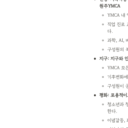
원주YMCA
◦
YMCA 내
◦
직업 진로 
다.
◦
과학, AI
◦
구성원의 
•
지구: 지구와 
◦
YMCA 모
◦
기후변화에
◦
구성원이 
•
평화: 포용적이
◦
청소년과 
한다.
◦
이념갈등,