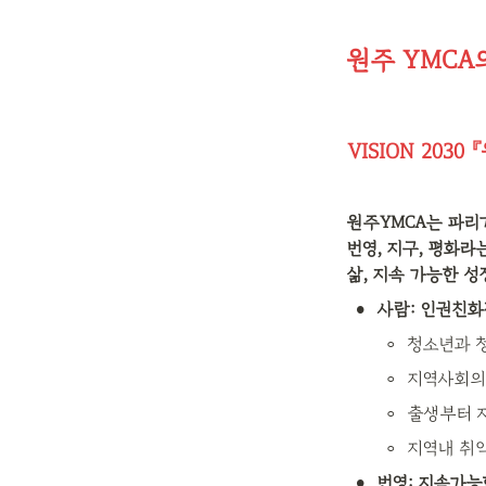
원주 YMCA
VISION 203
원주YMCA는 파리기
번영, 지구, 평화라
삶, 지속 가능한 성
•
사람: 인권친화
◦
청소년과 
◦
지역사회의
◦
출생부터 
◦
지역내 취
•
번영: 지속가능