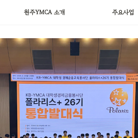
50주년 비전선언문
대학YMCA
원주YMCA 소개
주요사업
오시는길
국제연대