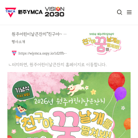
원주어린이날큰잔치”친구야~ 꿈의 날개를 펼쳐봐!”
행사소개
https://wjymca.oopy.io/1d2ffbb7-fd41-8046-ae96-fc43b0107836
ㄴ터치하면, 원주어린이날큰잔치 홈페이지로 이동합니다.