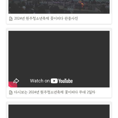
2024년 원주청소년축제 꽃이피다 관중사진
다시보는 2024년 원주청소년축제 꽃이피다 무대 2일차